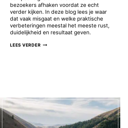
bezoekers afhaken voordat ze echt
verder kijken. In deze blog lees je waar
dat vaak misgaat en welke praktische
verbeteringen meestal het meeste rust,
duidelijkheid en resultaat geven.
5
LEES VERDER
SIGNALEN
DAT
JE
WEBSITE
BEZOEKERS
KWIJTRAAKT
(EN
HOE
JE
HET
FIXT)