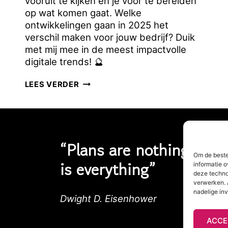
vooruit te kijken en je voor te bereiden
op wat komen gaat. Welke
ontwikkelingen gaan in 2025 het
verschil maken voor jouw bedrijf? Duik
met mij mee in de meest impactvolle
digitale trends! 🔮
DIGITALE
LEES VERDER
TRENDS
VOOR
ONDERNEMERS
IN
“Plans are nothing, pla
2025
Om de beste
is everything”
informatie o
deze techno
verwerken. 
nadelige in
Dwight D. Eisenhower
ACCE