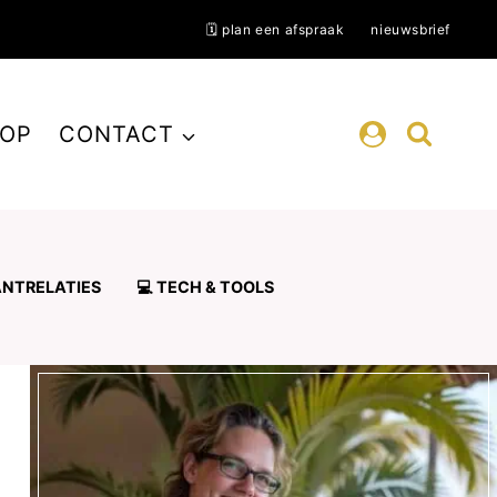
🗓️ plan een afspraak
nieuwsbrief
OP
CONTACT
ANTRELATIES
💻 TECH & TOOLS