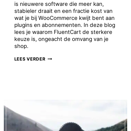
is nieuwere software die meer kan,
stabieler draait en een fractie kost van
wat je bij WooCommerce kwijt bent aan
plugins en abonnementen. In deze blog
lees je waarom FluentCart de sterkere
keuze is, ongeacht de omvang van je
shop.
WAAROM
LEES VERDER
FLUENTCART
BETER
IS
DAN
WOOCOMMERCE
VOOR
JE
WEBSHOP