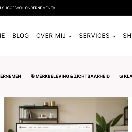
N SUCCESVOL ONDERNEMEN 🚀
ME
BLOG
OVER MIJ
SERVICES
SH
NDERNEMEN
🎯 MERKBELEVING & ZICHTBAARHEID
🤝 KL