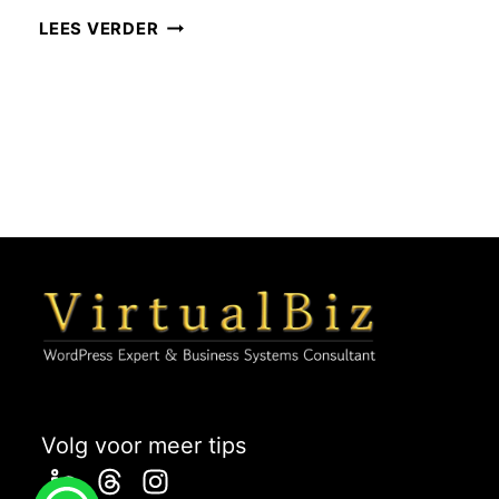
VAN
LEES VERDER
CHAOS
NAAR
CONTROLE:
5
STAPPEN
VOOR
DIGITALE
GROEI
ALS
DIENSTVERLENER
Volg voor meer tips