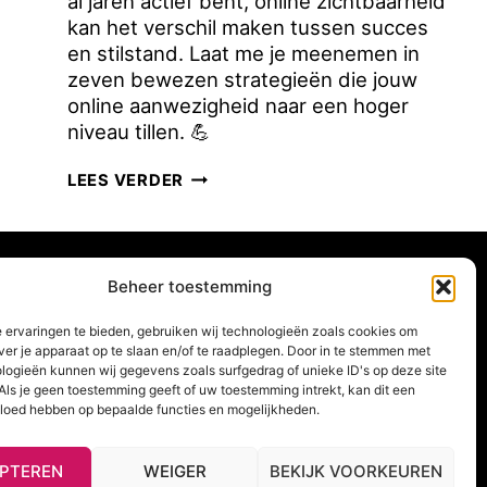
al jaren actief bent, online zichtbaarheid
kan het verschil maken tussen succes
en stilstand. Laat me je meenemen in
zeven bewezen strategieën die jouw
online aanwezigheid naar een hoger
niveau tillen. 💪
7
LEES VERDER
MANIEREN
OM
JE
ONLINE
Beheer toestemming
nning
ZICHTBAARHEID
 ervaringen te bieden, gebruiken wij technologieën zoals cookies om
TE
ver je apparaat op te slaan en/of te raadplegen. Door in te stemmen met
VERGROTEN
logieën kunnen wij gegevens zoals surfgedrag of unieke ID's op deze site
KENNISMAKING
Als je geen toestemming geeft of uw toestemming intrekt, kan dit een
vloed hebben op bepaalde functies en mogelijkheden.
NIEUWSBRIEF
PTEREN
WEIGER
BEKIJK VOORKEUREN