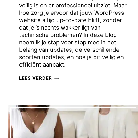
veilig is en er professioneel uitziet. Maar
hoe zorg je ervoor dat jouw WordPress
website altijd up-to-date blijft, zonder
dat je ’s nachts wakker ligt van
technische problemen? In deze blog
neem ik je stap voor stap mee in het
belang van updates, de verschillende
soorten updates, en hoe je dit veilig en
efficiënt aanpakt.
WAAROM
LEES VERDER
HET
UPDATEN
VAN
JE
WORDPRESS
WEBSITE
ESSENTIEEL
IS