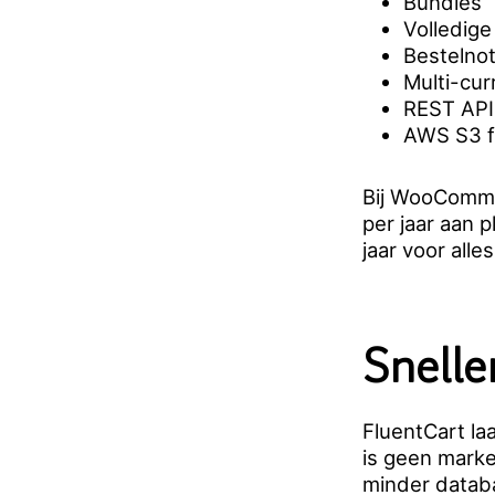
Bundles
Volledig
Bestelnot
Multi-cur
REST API
AWS S3 fi
Bij WooCommer
per jaar aan p
jaar voor alles
Snelle
FluentCart la
is geen marke
minder databa