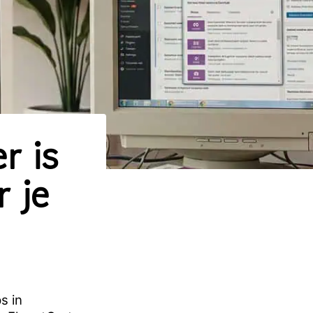
r is
 je
s in