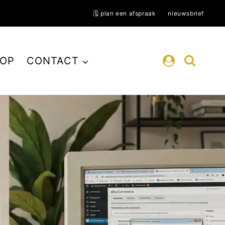
🗓️ plan een afspraak
nieuwsbrief
OP
CONTACT