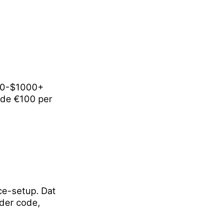
500-$1000+
d de €100 per
ce-setup. Dat
nder code,