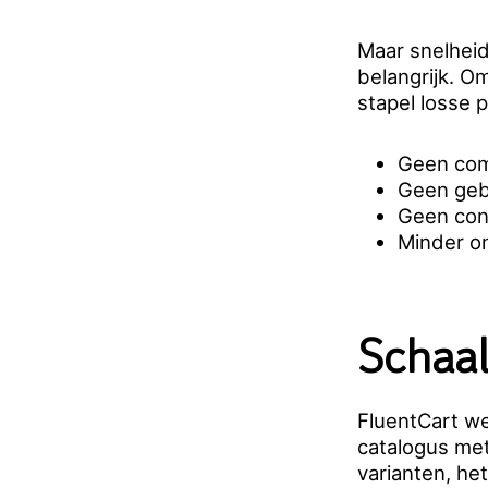
Maar snelheid 
belangrijk. Om
stapel losse p
Geen comp
Geen geb
Geen conf
Minder o
Schaal
FluentCart we
catalogus me
varianten, het