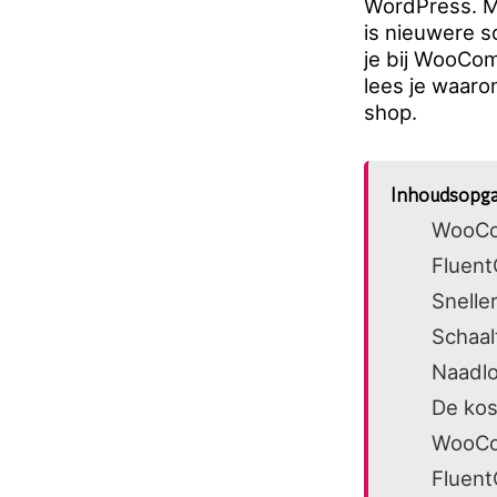
WordPress. Ma
is nieuwere s
je bij WooCo
lees je waaro
shop.
Inhoudsopg
WooCom
Fluent
Sneller
Schaal
Naadlo
De kos
WooCo
Fluent