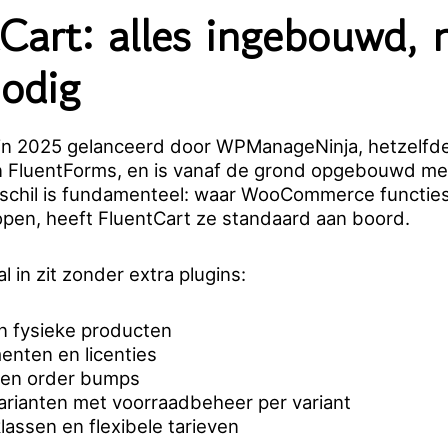
Cart: alles ingebouwd, n
nodig
 in 2025 gelanceerd door WPManageNinja, hetzelfd
 FluentForms, en is vanaf de grond opgebouwd m
schil is fundamenteel: waar WooCommerce functies
open, heeft FluentCart ze standaard aan boord.
l in zit zonder extra plugins:
én fysieke producten
nten en licenties
en order bumps
arianten met voorraadbeheer per variant
assen en flexibele tarieven