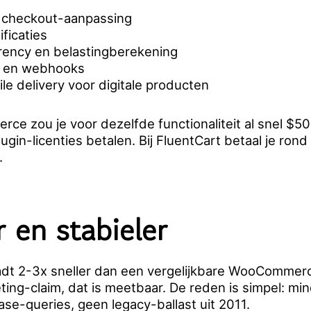
e checkout-aanpassing
ificaties
rency en belastingberekening
 en webhooks
le delivery voor digitale producten
ce zou je voor dezelfde functionaliteit al snel $
lugin-licenties betalen. Bij FluentCart betaal je ron
.
r en stabieler
adt 2-3x sneller dan een vergelijkbare WooCommer
ting-claim, dat is meetbaar. De reden is simpel: mi
se-queries, geen legacy-ballast uit 2011.