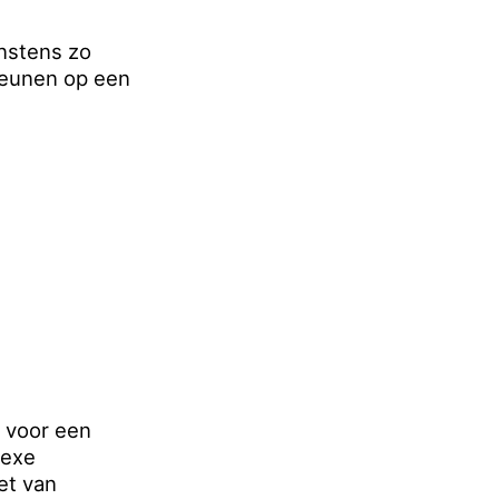
instens zo
 leunen op een
 voor een
lexe
iet van