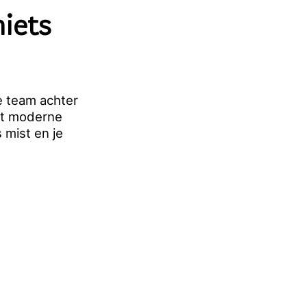
iets
e team achter
et moderne
 mist en je