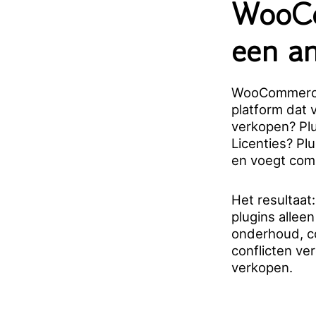
WooCo
een an
WooCommerce b
platform dat 
verkopen? Plu
Licenties? Plu
en voegt comp
Het resultaa
plugins alleen
onderhoud, co
conflicten ve
verkopen.