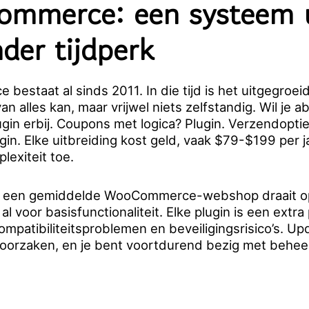
mmerce: een systeem u
der tijdperk
estaat al sinds 2011. In die tijd is het uitgegroei
van alles kan, maar vrijwel niets zelfstandig. Wil j
gin erbij. Coupons met logica? Plugin. Verzendoptie
gin. Elke uitbreiding kost geld, vaak $79-$199 per ja
lexiteit toe.
t: een gemiddelde WooCommerce-webshop draait o
 al voor basisfunctionaliteit. Elke plugin is een extra
mpatibiliteitsproblemen en beveiligingsrisico’s. U
roorzaken, en je bent voortdurend bezig met beheer