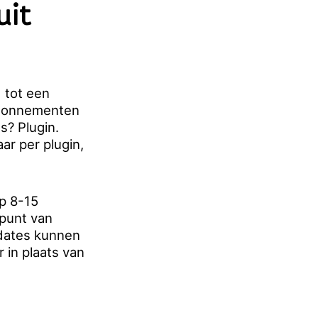
it
d tot een
e abonnementen
s? Plugin.
ar per plugin,
p 8-15
 punt van
pdates kunnen
 in plaats van