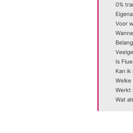
0% tra
Eigena
Voor w
Wannee
Belang
Veelge
Is Flu
Kan ik
Welke 
Werkt 
Wat al