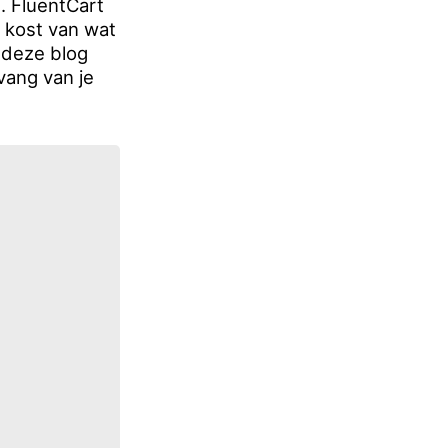
. FluentCart
e kost van wat
 deze blog
vang van je