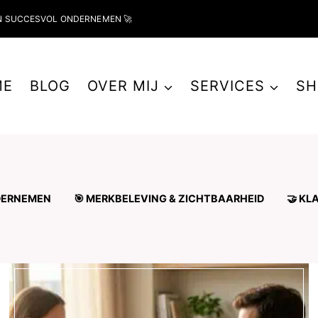
N SUCCESVOL ONDERNEMEN 🚀
ME
BLOG
OVER MIJ
SERVICES
SH
NDERNEMEN
🎯 MERKBELEVING & ZICHTBAARHEID
🤝 KL