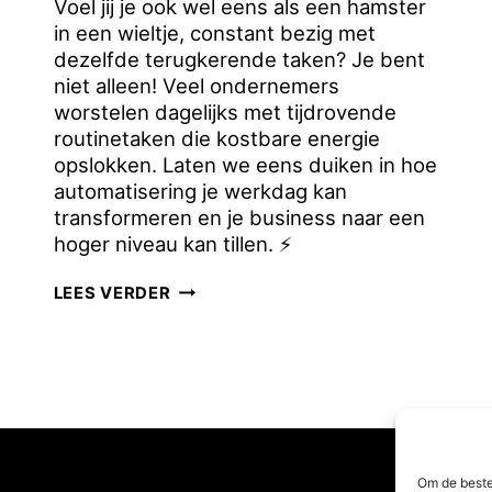
Voel jij je ook wel eens als een hamster
in een wieltje, constant bezig met
dezelfde terugkerende taken? Je bent
niet alleen! Veel ondernemers
worstelen dagelijks met tijdrovende
routinetaken die kostbare energie
opslokken. Laten we eens duiken in hoe
automatisering je werkdag kan
transformeren en je business naar een
hoger niveau kan tillen. ⚡
DE
LEES VERDER
KRACHT
VAN
AUTOMATISERING
IN
JE
BEDRIJF
Om de beste