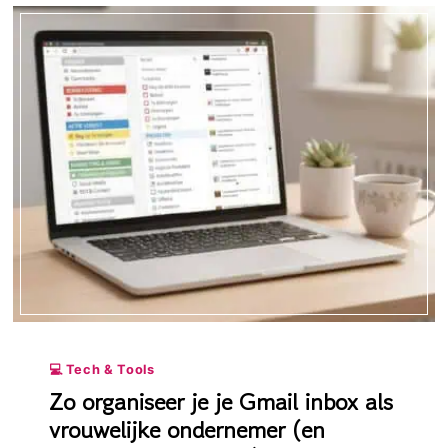
ALS
JE
OM
CONTENT
VRAAGT
(EN
WAAROM
NIEMAND
HET
EROVER
HEEFT)
💻 Tech & Tools
Zo organiseer je je Gmail inbox als
vrouwelijke ondernemer (en