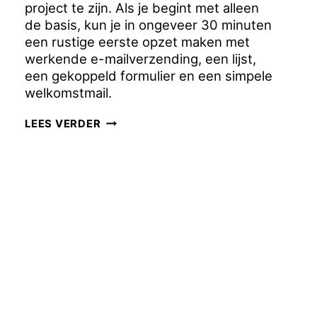
project te zijn. Als je begint met alleen
de basis, kun je in ongeveer 30 minuten
een rustige eerste opzet maken met
werkende e-mailverzending, een lijst,
een gekoppeld formulier en een simpele
welkomstmail.
FLUENTCRM
LEES VERDER
INSTELLEN
IN
30
MINUTEN:
STAP-
VOOR-
STAP
VOOR
BEGINNERS