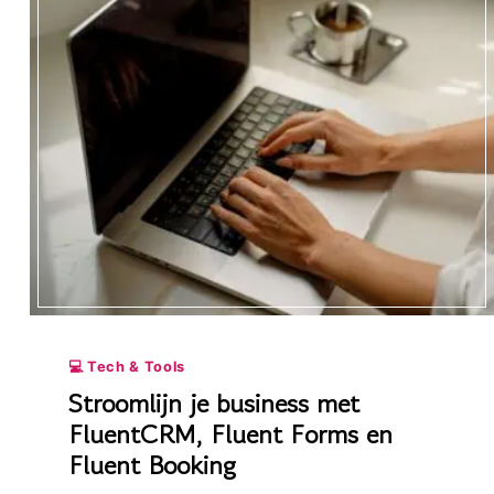
KLANTEN
AAN
(EN
HOUD
JE
ZE
VAST)
💻 Tech & Tools
Stroomlijn je business met
FluentCRM, Fluent Forms en
Fluent Booking