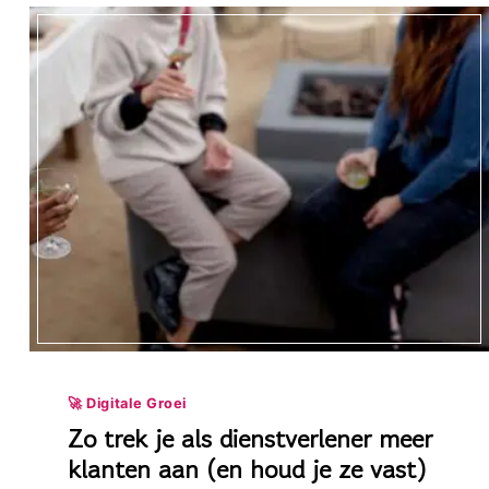
VERDIEN
€10K’-
CURSUSSEN
JE
STEEDS
TELEURSTELLEN
🚀 Digitale Groei
Zo trek je als dienstverlener meer
klanten aan (en houd je ze vast)