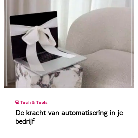
INBOX
ALS
VROUWELIJKE
ONDERNEMER
(EN
BEHOUD
JE
OVERZICHT!)
💻 Tech & Tools
De kracht van automatisering in je
bedrijf