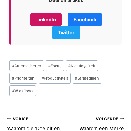
Deel dit artikel:
LinkedIn
Facebook
Twitter
Bericht
#
Automatiseren
#
Focus
#
Klantloyaliteit
tags:
#
Prioriteiten
#
Productiviteit
#
Strategieën
#
Workflows
Bericht
VORIGE
VOLGENDE
navigatie
Waarom die ‘Doe dit en
Waarom een sterke