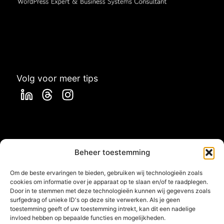
Volg voor meer tips
Beheer toestemming
Om de beste ervaringen te bieden, gebruiken wij technologieën zoals
“Plans are nothing, planning is
cookies om informatie over je apparaat op te slaan en/of te raadplegen.
everything”
Door in te stemmen met deze technologieën kunnen wij gegevens zoals
surfgedrag of unieke ID's op deze site verwerken. Als je geen
toestemming geeft of uw toestemming intrekt, kan dit een nadelige
invloed hebben op bepaalde functies en mogelijkheden.
Dwight D. Eisenhower