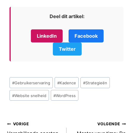
Deel dit artikel:
LinkedIn
Facebook
Twitter
Bericht
#
Gebruikerservaring
#
Kadence
#
Strategieën
tags:
#
Website snelheid
#
WordPress
Bericht
VORIGE
VOLGENDE