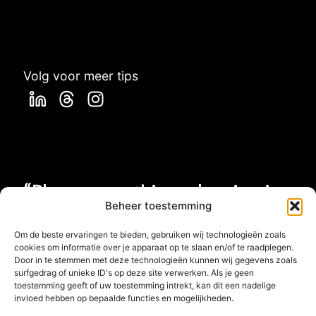
Volg voor meer tips
“Plans are nothing, planning is
Beheer toestemming
everything”
Om de beste ervaringen te bieden, gebruiken wij technologieën zoals
cookies om informatie over je apparaat op te slaan en/of te raadplegen.
Dwight D. Eisenhower
Door in te stemmen met deze technologieën kunnen wij gegevens zoals
surfgedrag of unieke ID's op deze site verwerken. Als je geen
toestemming geeft of uw toestemming intrekt, kan dit een nadelige
invloed hebben op bepaalde functies en mogelijkheden.