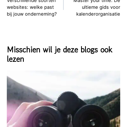
navigatie
Verschillende soorten
Master your time: De
websites: welke past
ultieme gids voor
bij jouw onderneming?
kalenderorganisatie
Misschien wil je deze blogs ook
lezen