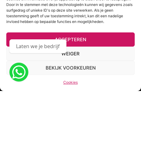
“Plans are nothing, planning is
Door in te stemmen met deze technologieën kunnen wij gegevens zoals
everything”
surfgedrag of unieke ID's op deze site verwerken. Als je geen
toestemming geeft of uw toestemming intrekt, kan dit een nadelige
invloed hebben op bepaalde functies en mogelijkheden.
Dwight D. Eisenhower
ACCEPTEREN
Laten we je bedrijf groter maken!
WEIGER
KENNISMAKING
NIEUWSBRIEF
BEKIJK VOORKEUREN
Cookies
COOKIES
PRIVACYBELEID
© 2018-2026 VIRTUALBIZ