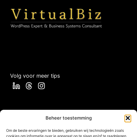
Volg voor meer tips
Beheer toestemming
Om de beste ervaringen te bieden, gebruiken wij technologieën zoals
cookies om informatie over je apparaat op te slaan en/of te raadplegen.